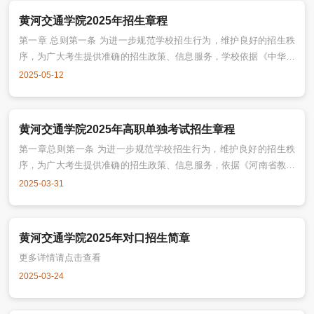
黄河交通学院2025年招生章程
第一章 总则第一条 为进一步规范学校招生行为，维护良好的招生秩
序，为广大考生提供准确的招生政策、信息服务，学校依据《中华人
民共和国教育法》《中华人民共和国高等教育法》和教育部有关规
2025-05-12
定，结合学校实际，制定本章程。第二条 本章程适用于黄河交通学院
普通全日制本科及专科层次招生工作。第三条 学校招生工作贯彻“公
平、公开、公正、严格程序、择优录取、接受监督”的原则，接受纪检
黄河交通学院2025年高职单独考试招生章程
监察部门、新闻媒体、考生及家长的监
第一章总则第一条 为进一步规范学校招生行为，维护良好的招生秩
序，为广大考生提供准确的招生政策、信息服务，依据《河南省教育
厅关于做好2025年高等职业教育单独考试招生和技能拔尖入学工作的
2025-03-31
通知》（教学〔2025〕43号）和其它相关法律法规的规定，特制定本
章程。第二条 本章程适用于我校全日制普通高等职业教育单独考试招
生（以下简称“高职单招”）工作。第三条 学校高职单招工作遵循“公开
黄河交通学院2025年对口招生简章
程序、公平竞争、公正
更多详情请点击查看
2025-03-24