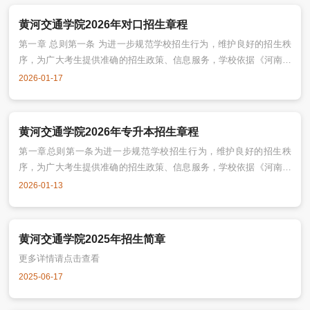
特制定本章程。 第二条 本章程适用于我校全日制普通高等职业教育
单独考试招生（以下简称“高职单招”）工作。 第三条 学校高职单招工
黄河交通学院2026年对口招生章程
作遵循“公开程序、
第一章 总则第一条 为进一步规范学校招生行为，维护良好的招生秩
序，为广大考生提供准确的招生政策、信息服务，学校依据《河南省
教育厅关于做好2026 年普通高等学校对口招收中等职业学校毕业生
2026-01-17
工作的通知》（教学〔2025〕217号）精神，结合学校实际情况，制
定本章程。第二条 本章程适用于黄河交通学院对口本科及对口专科层
次招生工作。第三条 学校招生工作贯彻“公平、公开、公正、严格程
黄河交通学院2026年专升本招生章程
序、择优录取、接受监督
第一章总则第一条为进一步规范学校招生行为，维护良好的招生秩
序，为广大考生提供准确的招生政策、信息服务，学校依据《河南省
教育厅河南省退役军人事务厅河南省军区动员局关于做好2026年普通
2026-01-13
高等学校专升本考试招生工作的通知》（教学〔2025〕214号）精
神，结合学校实际情况，制定本章程。第二条本章程适用于黄河交通
学院普通全日制专升本层次招生工作。第三条学校招生工作贯彻“严格
黄河交通学院2025年招生简章
程序、择优录取、接受
更多详情请点击查看
2025-06-17