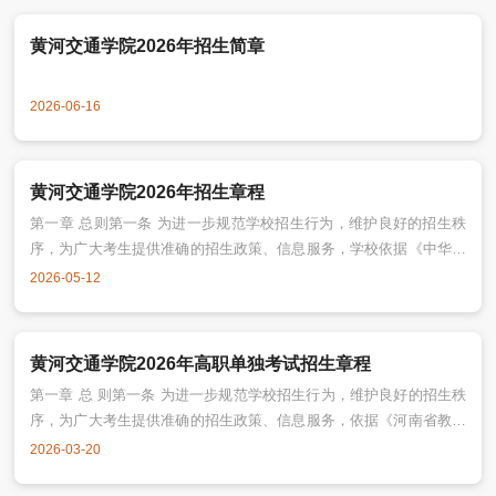
黄河交通学院2026年招生简章
2026-06-16
黄河交通学院2026年招生章程
第一章 总则第一条 为进一步规范学校招生行为，维护良好的招生秩
序，为广大考生提供准确的招生政策、信息服务，学校依据《中华人
民共和国教育法》《中华人民共和国高等教育法》和教育部有关规
2026-05-12
定，结合学校实际，制定本章程。第二条 本章程适用于黄河交通学院
普通全日制本科及专科层次招生工作。第三条 学校招生工作贯彻“公
平、公开、公正、严格程序、择优录取、接受监督”的原则，接受纪检
黄河交通学院2026年高职单独考试招生章程
监察部门、新闻媒体、考生及家长的监
第一章 总 则第一条 为进一步规范学校招生行为，维护良好的招生秩
序，为广大考生提供准确的招生政策、信息服务，依据《河南省教育
厅关于做好2026年高等职业教育单独考试招生和技能拔尖人才免试入
2026-03-20
学工作的通知》（教学〔2026〕34号）和其它相关法律法规的规定，