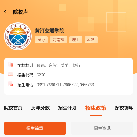
院校库
黄河交通学院
民办
河南省
理工
本科
学校校训
修德、启智、博学、笃行
招生代码
6226
招生电话
0391-7666711
7666722
7666733
院校首页
历年分数
招生计划
招生政策
探校攻略
招生简章
招生资讯